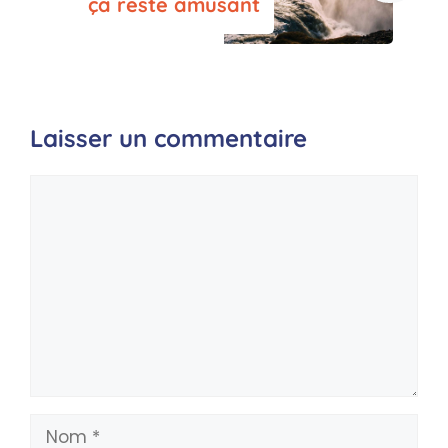
ça reste amusant
Laisser un commentaire
Commentaire
Nom