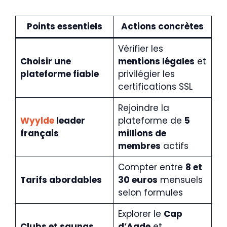
Points essentiels
Actions concrètes
Vérifier les
Choisir une
mentions légales
et
plateforme fiable
privilégier les
certifications SSL
Rejoindre la
Wyylde
leader
plateforme de
5
français
millions de
membres
actifs
Compter entre
8 et
Tarifs abordables
30 euros
mensuels
selon formules
Explorer le
Cap
Clubs et saunas
d’Agde
et