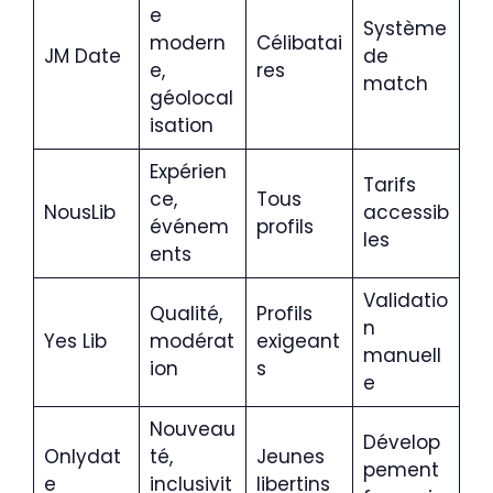
e
Système
modern
Célibatai
JM Date
de
e,
res
match
géolocal
isation
Expérien
Tarifs
ce,
Tous
NousLib
accessib
événem
profils
les
ents
Validatio
Qualité,
Profils
n
Yes Lib
modérat
exigeant
manuell
ion
s
e
Nouveau
Dévelop
Onlydat
té,
Jeunes
pement
e
inclusivit
libertins