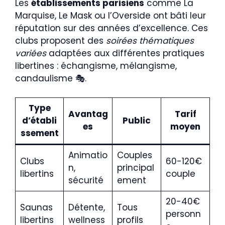
Les
établissements parisiens
comme La
Marquise, Le Mask ou l’Overside ont bâti leur
réputation sur des années d’excellence. Ces
clubs proposent des
soirées thématiques
variées
adaptées aux différentes pratiques
libertines : échangisme, mélangisme,
candaulisme 🎭.
Type
Avantag
Tarif
d’établi
Public
es
moyen
ssement
Animatio
Couples
Clubs
60-120€
n,
principal
libertins
couple
sécurité
ement
20-40€
Saunas
Détente,
Tous
personn
libertins
wellness
profils