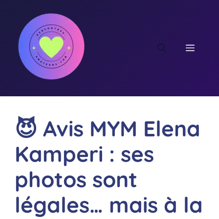
Aller
au
contenu
MEN
😈 Avis MYM Elena
Kamperi : ses
photos sont
légales… mais à la