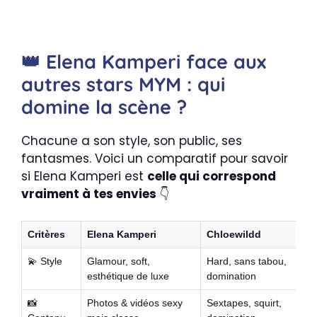
👑 Elena Kamperi face aux
autres stars MYM : qui
domine la scène ?
Chacune a son style, son public, ses
fantasmes. Voici un comparatif pour savoir
si Elena Kamperi est
celle qui correspond
vraiment à tes envies
👇
Critères
Elena Kamperi
Chloewildd
P
💫 Style
Glamour, soft,
Hard, sans tabou,
Co
esthétique de luxe
domination
d
📸
Photos & vidéos sexy
Sextapes, squirt,
Vi