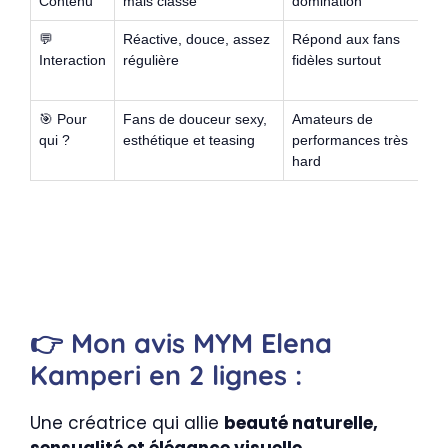
Contenu
mais classe
domination
su
💬
Réactive, douce, assez
Répond aux fans
T
Interaction
régulière
fidèles surtout
a
s
🎯 Pour
Fans de douceur sexy,
Amateurs de
C
qui ?
esthétique et teasing
performances très
r
hard
👉
Mon avis MYM Elena
Kamperi en 2 lignes :
Une créatrice qui allie
beauté naturelle,
sensualité et élégance visuelle
.