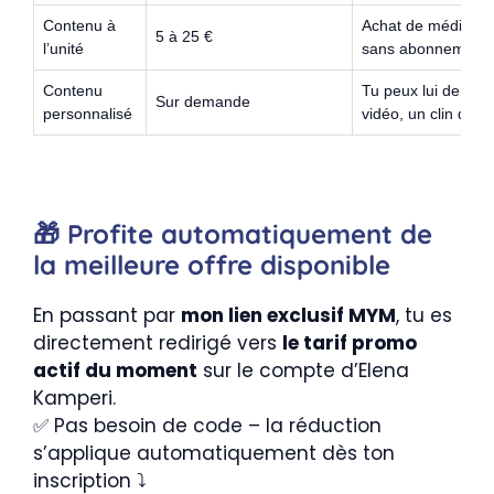
Contenu à
Achat de médias sp
5 à 25 €
l’unité
sans abonnement
Contenu
Tu peux lui deman
Sur demande
personnalisé
vidéo, un clin d’œil
🎁 Profite automatiquement de
la meilleure offre disponible
En passant par
mon lien exclusif MYM
, tu es
directement redirigé vers
le tarif promo
actif du moment
sur le compte d’Elena
Kamperi.
✅ Pas besoin de code – la réduction
s’applique automatiquement dès ton
inscription ⤵️