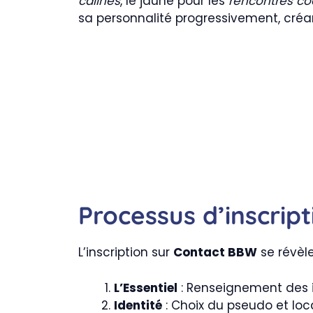
câlines
, le jaune pour les
rencontres co
sa personnalité progressivement, créan
Processus d’inscript
L’inscription sur
Contact BBW
se révèl
L’Essentiel
: Renseignement des i
Identité
: Choix du pseudo et loc