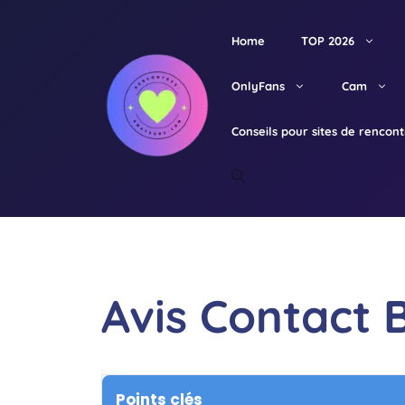
Aller
au
Home
TOP 2026
contenu
OnlyFans
Cam
Conseils pour sites de rencon
Avis Contact 
Points clés