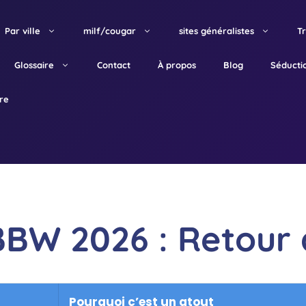
Par ville
milf/cougar
sites généralistes
T
Glossaire
Contact
À propos
Blog
Séducti
tre
BBW 2026 : Retour 
Pourquoi c’est un atout