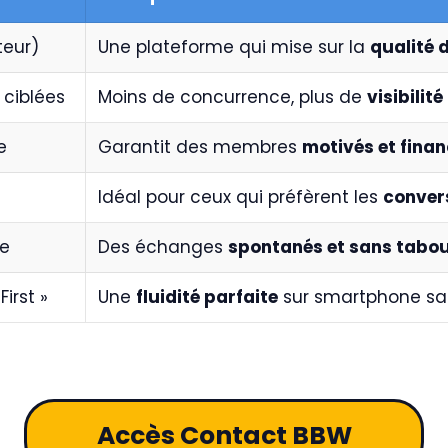
teur)
Une plateforme qui mise sur la
qualité 
 ciblées
Moins de concurrence, plus de
visibilit
e
Garantit des membres
motivés et finan
Idéal pour ceux qui préfèrent les
conver
le
Des échanges
spontanés et sans tabo
First »
Une
fluidité parfaite
sur smartphone san
Accès Contact BBW