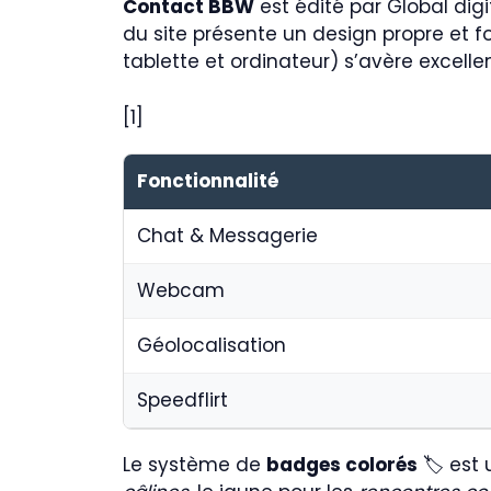
Contact BBW
est édité par Global digi
du site présente un design propre et fo
tablette et ordinateur) s’avère excellen
[1]
Fonctionnalité
Chat & Messagerie
Webcam
Géolocalisation
Speedflirt
Le système de
badges colorés
🏷️ est