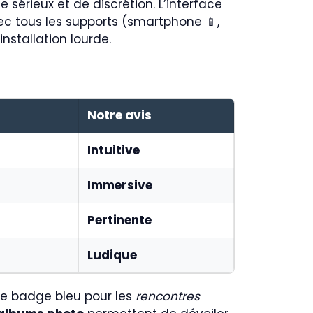
 sérieux et de discrétion. L’interface
vec tous les supports (smartphone 📱,
nstallation lourde.
Notre avis
Intuitive
Immersive
Pertinente
Ludique
 le badge bleu pour les
rencontres