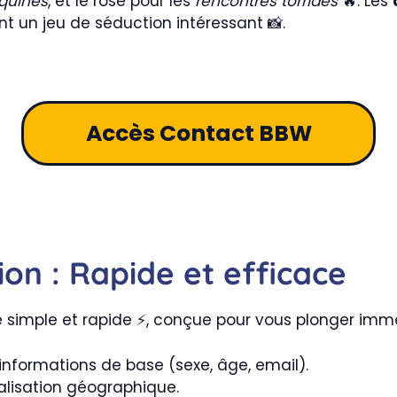
quines
, et le rose pour les
rencontres torrides
🔥. Les
t un jeu de séduction intéressant 📸.
Accès Contact BBW
ion : Rapide et efficace
e simple et rapide ⚡, conçue pour vous plonger imm
nformations de base (sexe, âge, email).
alisation géographique.