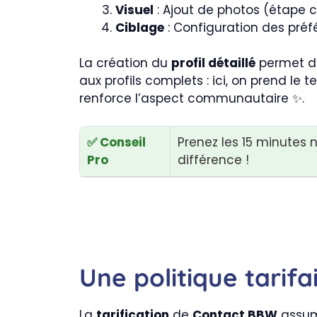
Visuel
: Ajout de photos (étape c
Ciblage
: Configuration des préf
La création du
profil détaillé
permet d’
aux profils complets : ici, on prend le t
renforce l’aspect communautaire ✨.
✅ Conseil
Prenez les 15 minutes n
Pro
différence !
Une politique tarifai
La
tarification
de
Contact BBW
assume