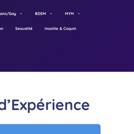
rans/Gay
BDSM
MYM
on
Sexualité
Insolite & Coquin
d’Expérience