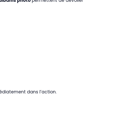
albums photo
permettent de dévoiler
édiatement dans l’action.