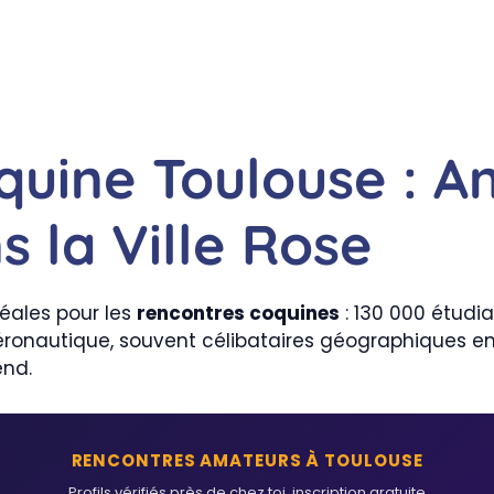
quine Toulouse : A
 la Ville Rose
éales pour les
rencontres coquines
: 130 000 étudian
’aéronautique, souvent célibataires géographiques en 
end.
RENCONTRES AMATEURS À TOULOUSE
Profils vérifiés près de chez toi, inscription gratuite