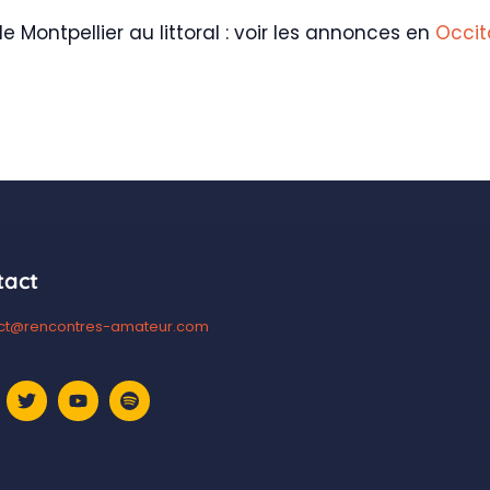
e Montpellier au littoral : voir les annonces en
Occit
tact
ct@rencontres-amateur.com