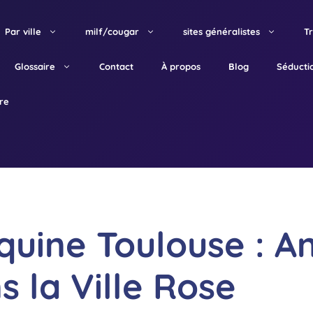
Par ville
milf/cougar
sites généralistes
T
Glossaire
Contact
À propos
Blog
Séducti
tre
quine Toulouse : A
 la Ville Rose