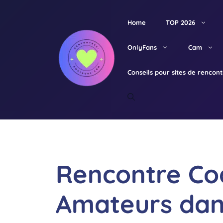
Aller
au
Home
TOP 2026
contenu
OnlyFans
Cam
Conseils pour sites de rencon
Rencontre Co
Amateurs dans