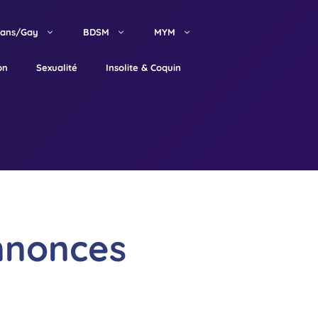
rans/Gay
BDSM
MYM
on
Sexualité
Insolite & Coquin
nnonces