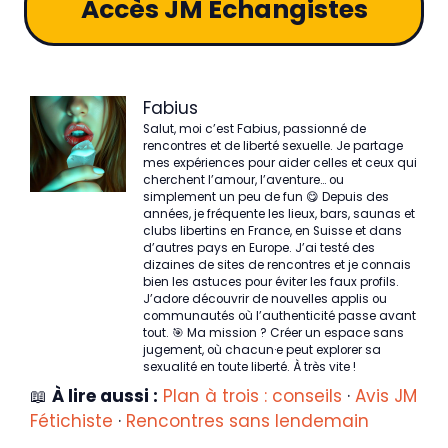
Accès JM Échangistes
Fabius
Salut, moi c’est Fabius, passionné de
rencontres et de liberté sexuelle. Je partage
mes expériences pour aider celles et ceux qui
cherchent l’amour, l’aventure… ou
simplement un peu de fun 😋 Depuis des
années, je fréquente les lieux, bars, saunas et
clubs libertins en France, en Suisse et dans
d’autres pays en Europe. J’ai testé des
dizaines de sites de rencontres et je connais
bien les astuces pour éviter les faux profils.
J’adore découvrir de nouvelles applis ou
communautés où l’authenticité passe avant
tout. 🎯 Ma mission ? Créer un espace sans
jugement, où chacun·e peut explorer sa
sexualité en toute liberté. À très vite !
📖
À lire aussi :
Plan à trois : conseils
·
Avis JM
Fétichiste
·
Rencontres sans lendemain