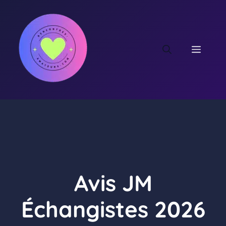
Aller
au
contenu
MEN
Avis JM
Échangistes 2026