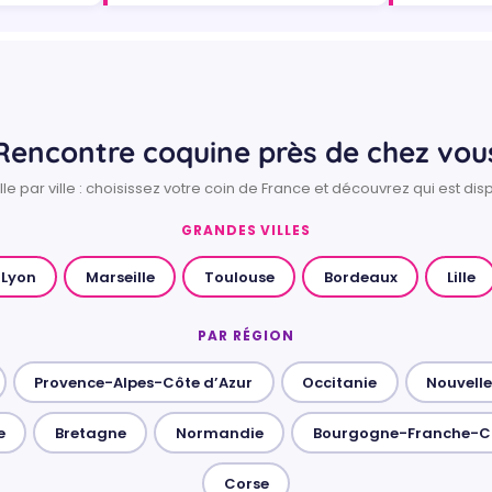
Rencontre coquine près de chez vou
e par ville : choisissez votre coin de France et découvrez qui est dis
GRANDES VILLES
Lyon
Marseille
Toulouse
Bordeaux
Lille
PAR RÉGION
Provence-Alpes-Côte d’Azur
Occitanie
Nouvell
e
Bretagne
Normandie
Bourgogne-Franche-
Corse