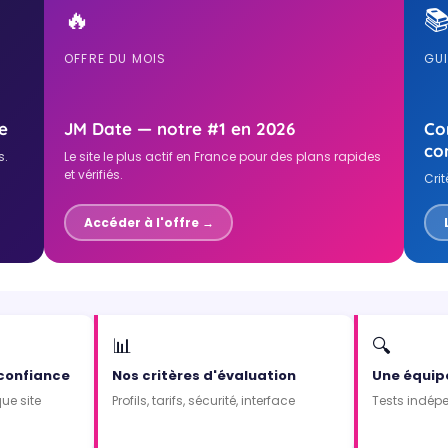
🔥

OFFRE DU MOIS
GU
e
JM Date — notre #1 en 2026
Co
co
s.
Le site le plus actif en France pour des plans rapides
et vérifiés.
Crit
Accéder à l'offre →
📊
🔍
 confiance
Nos critères d'évaluation
Une équip
ue site
Profils, tarifs, sécurité, interface
Tests indépe