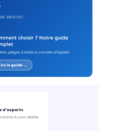

IDE GRATUIT
mment choisir ? Notre guide
mplet
ères, pièges à éviter & conseils d'experts.
Lire le guide →
e d'experts
ndants & avis vérifiés