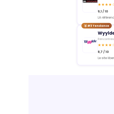
★★★★
9,1 / 10
LA référe
🥉 #3 Tendance
Wyyld
Rencontres 
★★★★
8,7 / 10
Le site lib