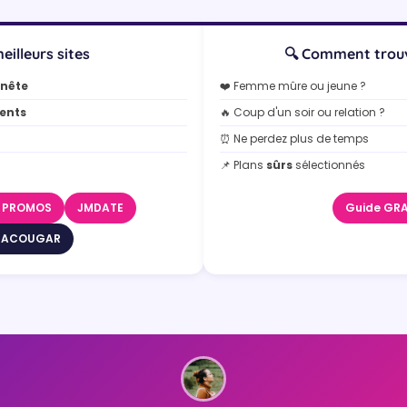
eilleurs sites
🔍 Comment trouv
nnête
❤️ Femme mûre ou jeune ?
ents
🔥 Coup d'un soir ou relation ?
⏰ Ne perdez plus de temps
📌 Plans
sûrs
sélectionnés
& PROMOS
JMDATE
Guide GR
TACOUGAR