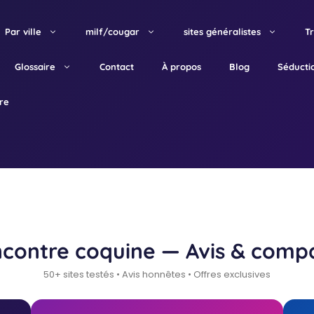
Par ville
milf/cougar
sites généralistes
T
Glossaire
Contact
À propos
Blog
Séducti
tre
ncontre coquine — Avis & comp
50+ sites testés • Avis honnêtes • Offres exclusives