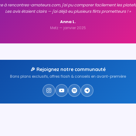
ce à rencontres-amateurs.com, j'ai pu comparer facilement les platef
Les avis étaient clairs — j'ai déjà eu plusieurs flirts prometteurs ! »
Anna L.
Metz — janvier 2025
🎉 Rejoignez notre communauté
Bons plans exclusifs, offres flash & conseils en avant-première