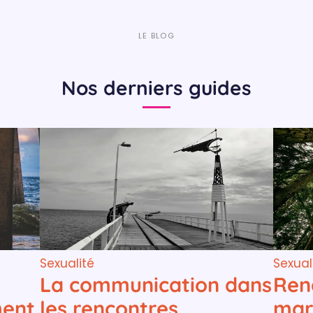
LE BLOG
Nos derniers guides
Sexualité
Sexual
La communication dans
Ren
ment
les rencontres
mar