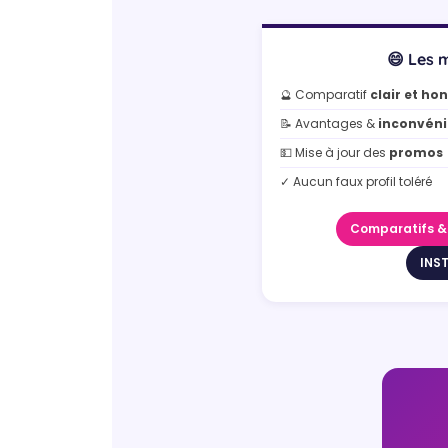
😄 Les m
🔮 Comparatif
clair et ho
📝 Avantages &
inconvéni
💵 Mise à jour des
promos
✓ Aucun faux profil toléré
Comparatifs 
INS