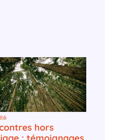
ité
contres hors
iage : témoignages