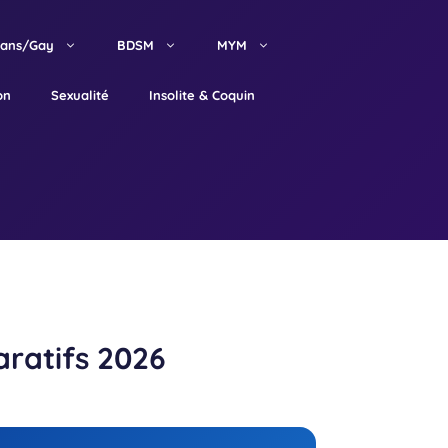
rans/Gay
BDSM
MYM
on
Sexualité
Insolite & Coquin
aratifs 2026