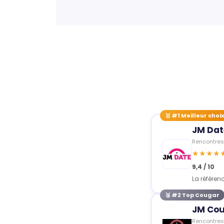
🥇 #1 Meilleur choix
JM Dat
Rencontres
★★★★
9,4 / 10
La référenc
🥈 #2 Top Cougar
JM Co
Rencontre