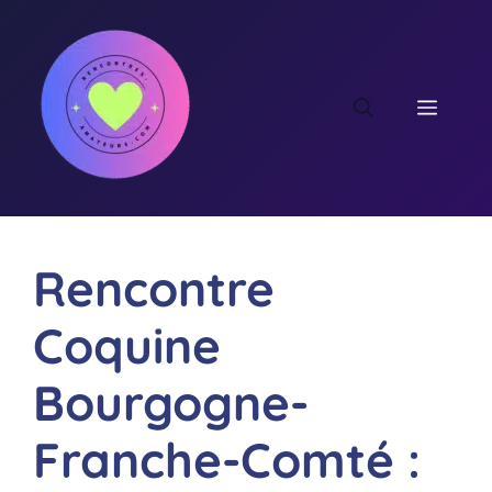
Aller
au
contenu
MEN
Rencontre
Coquine
Bourgogne-
Franche-Comté :