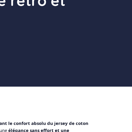
e rétro et
ant le confort absolu du jersey de coton
 une
élégance sans effort et une