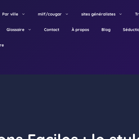
Par ville
milf/cougar
sites généralistes
T
Glossaire
Contact
À propos
Blog
Séducti
tre