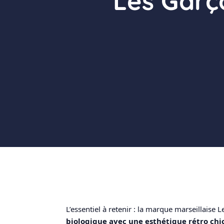
Les Garço
L’essentiel à retenir : la marque marseillaise 
biologique avec une esthétique rétro chi