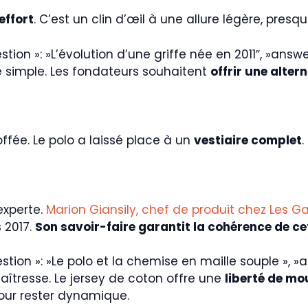
effort
. C’est un clin d’œil à une allure légère, pres
uestion »: »L’évolution d’une griffe née en 2011″, »answer
simple. Les fondateurs souhaitent
offrir une alter
fée. Le polo a laissé place à un
vestiaire complet
experte.
Marion Giansily, chef de produit chez Les G
 2017.
Son savoir-faire garantit la cohérence de ce
question »: »Le polo et la chemise en maille souple », »a
îtresse. Le jersey de coton offre une
liberté de m
 pour rester dynamique.