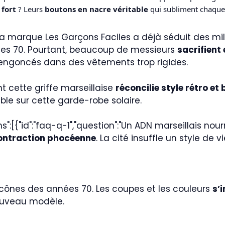
 fort
? Leurs
boutons en nacre véritable
qui subliment chaque 
, la marque Les Garçons Faciles a déjà séduit des m
ées 70. Pourtant, beaucoup de messieurs
sacrifient
e engoncés dans des vêtements trop rigides.
 cette griffe marseillaise
réconcilie style rétro et
mble sur cette garde-robe solaire.
:[{"id":"faq-q-1","question":"Un ADN marseillais nou
ontraction phocéenne
. La cité insuffle un style de 
icônes des années 70. Les coupes et les couleurs
s’
ouveau modèle.