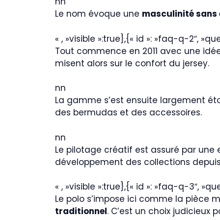
nn
Le nom évoque une
masculinité sans 
« , »visible »:true},{« id »: »faq-q-2″, »q
Tout commence en 2011 avec une idée 
misent alors sur le confort du jersey.
nn
La gamme s’est ensuite largement étof
des bermudas et des accessoires.
nn
Le pilotage créatif est assuré par une 
développement des collections depuis
« , »visible »:true},{« id »: »faq-q-3″, »
Le polo s’impose ici comme la pièce ma
traditionnel
. C’est un choix judicieux