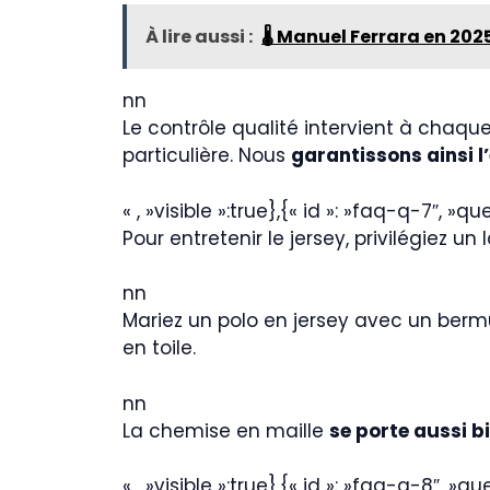
À lire aussi :
🌡️ Manuel Ferrara en 2025
nn
Le contrôle qualité intervient à chaq
particulière. Nous
garantissons ainsi l
« , »visible »:true},{« id »: »faq-q-7″, »q
Pour entretenir le jersey, privilégiez u
nn
Mariez un polo en jersey avec un ber
en toile.
nn
La chemise en maille
se porte aussi b
« , »visible »:true},{« id »: »faq-q-8″, »q