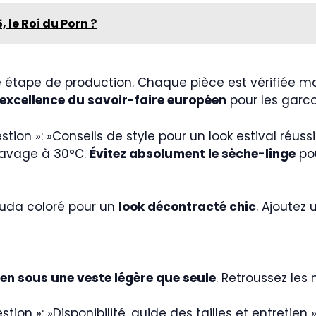
, le Roi du Porn ?
ue étape de production. Chaque pièce est vérifiée 
’excellence du savoir-faire européen
pour les garcon
uestion »: »Conseils de style pour un look estival réussi
n lavage à 30°C.
Évitez absolument le sèche-linge
pou
muda coloré pour un
look décontracté chic
. Ajoutez
ien sous une veste légère que seule
. Retroussez les 
uestion »: »Disponibilité, guide des tailles et entretien 