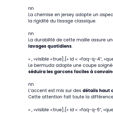
nn
La chemise en jersey adopte un aspect 
la rigidité du tissage classique.
nn
La durabilité de cette maille assure un
lavages quotidiens
.
« , »visible »:true},{« id »: »faq-q-4″, »
Le bermuda adopte une coupe soignée. 
séduira les garcons faciles à convain
nn
L’accent est mis sur des
détails haut
Cette attention fait toute la différence
« , »visible »:true},{« id »: »faq-q-5″, »