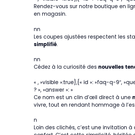
Rendez-vous sur notre boutique en li
en magasin.
nn
Les coupes ajustées respectent les st
simplifié
.
nn
Cédez à la curiosité des
nouvelles te
« , »visible »:true},{« id »: »faq-q-9″,
? », »answer »: »
Ce nom est un clin d’œil direct à une
m
vivre, tout en rendant hommage à l’e
n
Loin des clichés, c’est une invitation 