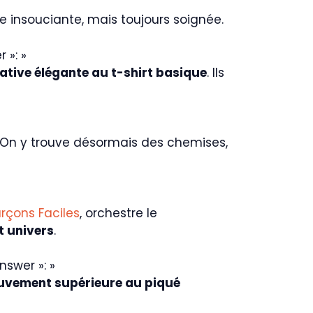
que insouciante, mais toujours soignée.
 »: »
native élégante au t-shirt basique
. Ils
. On y trouve désormais des chemises,
arçons Faciles
, orchestre le
t univers
.
nswer »: »
ouvement supérieure au piqué