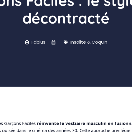
ns Faciles : le styl
décontracté
Fabius
Insolite & Coquin
Les Garçons Faciles
réinvente le vestiaire masculin en fusionn
c
puisée dans le cinéma des années 70. Cette approche privilégie