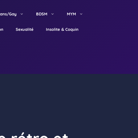
rans/Gay
BDSM
MYM
on
Sexualité
Insolite & Coquin