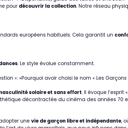
gne pour
découvrir la collection
. Notre réseau physi
andards européens habituels. Cela garantit un
confo
ndances
. Le style évolue constamment.
 »question »: »Pourquoi avoir choisi le nom « Les Garço
asculinité solaire et sans effort
. Il évoque l’esprit
sthétique décontractée du cinéma des années 70 et
à adopter une
vie de garçon libre et indépendante
, 