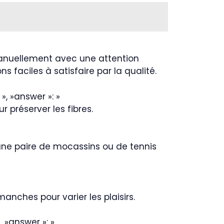
manuellement avec une attention
s faciles à satisfaire par la qualité.
 », »answer »: »
r préserver les fibres.
 une paire de mocassins ou de tennis
manches pour varier les plaisirs.
», »answer »: »