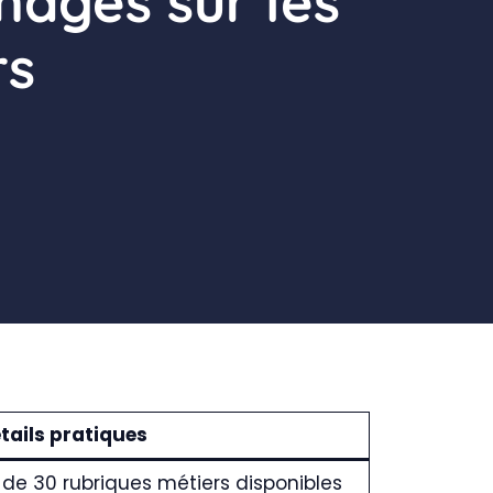
nages sur les
rs
tails pratiques
s de 30 rubriques métiers disponibles