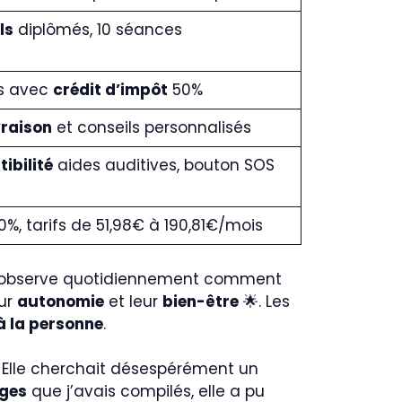
ls
diplômés, 10 séances
s avec
crédit d’impôt
50%
vraison
et conseils personnalisés
ibilité
aides auditives, bouton SOS
%, tarifs de 51,98€ à 190,81€/mois
 j’observe quotidiennement comment
eur
autonomie
et leur
bien-être
🌟. Les
à la personne
.
 Elle cherchait désespérément un
ges
que j’avais compilés, elle a pu