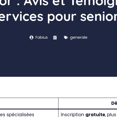
or : Avis et Témoig
ervices pour senio
Fabius
generale
Dé
es spécialisées
Inscription
gratuite
, plu