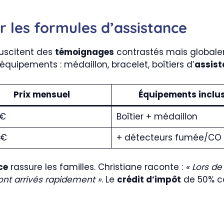
r les formules d’assistance
suscitent des
témoignages
contrastés mais globaleme
équipements : médaillon, bracelet, boîtiers d’
assis
Prix mensuel
Équipements inclu
0€
Boîtier + médaillon
0€
+ détecteurs fumée/CO
ce
rassure les familles. Christiane raconte :
« Lors d
ont arrivés rapidement »
. Le
crédit d’impôt
de 50% co