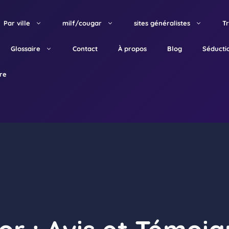
Par ville
milf/cougar
sites généralistes
T
Glossaire
Contact
À propos
Blog
Séducti
tre