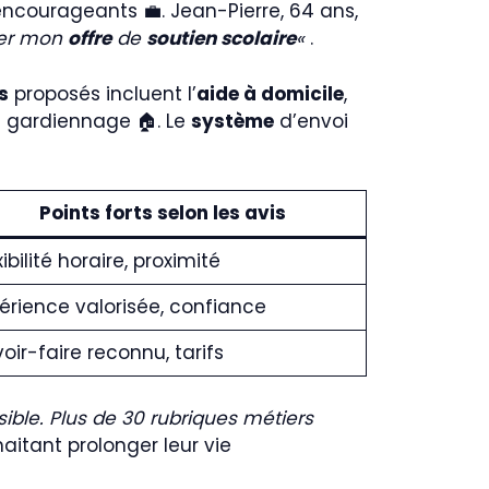
ncourageants 💼. Jean-Pierre, 64 ans,
lier mon
offre
de
soutien scolaire
«
.
s
proposés incluent l’
aide à domicile
,
e gardiennage 🏠. Le
système
d’envoi
Points forts selon les avis
xibilité horaire, proximité
érience valorisée, confiance
oir-faire reconnu, tarifs
ible. Plus de 30 rubriques métiers
aitant prolonger leur vie