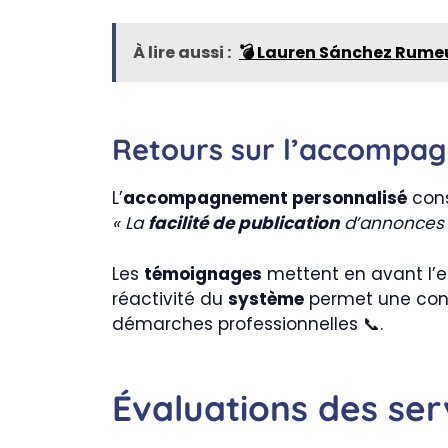
À lire aussi :
💣 Lauren Sánchez Rumeur 
Retours sur l’accompagn
L’
accompagnement personnalisé
cons
« La
facilité de publication
d’annonces m
Les
témoignages
mettent en avant l’e
réactivité du
système
permet une conn
démarches professionnelles 📞.
Évaluations des serv