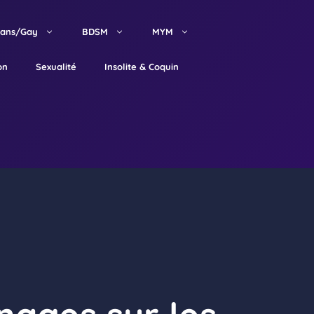
rans/Gay
BDSM
MYM
on
Sexualité
Insolite & Coquin