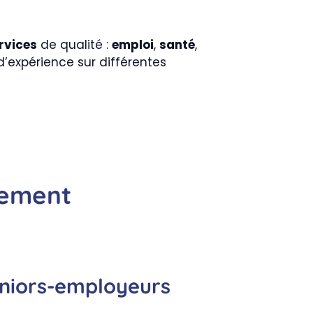
rvices
de qualité :
emploi
,
santé
,
d’expérience sur différentes
nement
eniors-employeurs