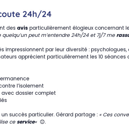
écoute 24h/24
ent des
avis
particulièrement élogieux concernant le
e quelqu’un peut m’entendre 24h/24 et 7j/7 me
rass
 impressionnent par leur diversité : psychologues, a
lisateurs apprécient particulièrement les 10 séances
 permanence
contre l’isolement
avec dossier complet
iés
un succès particulier. Gérard partage :
« Ces conver
lise ce
service
«
😊.