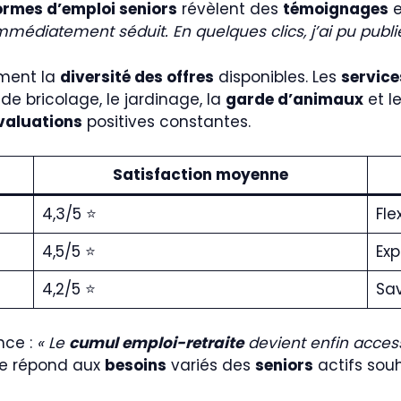
ormes d’emploi seniors
révèlent des
témoignages
e
 immédiatement séduit. En quelques clics, j’ai pu pub
ement la
diversité des offres
disponibles. Les
service
de bricolage, le jardinage, la
garde d’animaux
et l
valuations
positives constantes.
Satisfaction moyenne
4,3/5 ⭐
Fle
4,5/5 ⭐
Exp
4,2/5 ⭐
Sav
nce :
« Le
cumul emploi-retraite
devient enfin access
ée répond aux
besoins
variés des
seniors
actifs souh