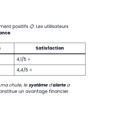
nt positifs 📋. Les utilisateurs
tance
.
s
Satisfaction
4,1/5 ⭐
4,4/5 ⭐
e ma chute, le
système
d’
alerte
a
nstitue un avantage financier