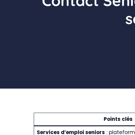
Contact Seni
s
Points clés
Services d’emploi seniors
: plateform