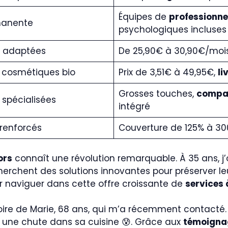
Équipes de
professionne
manente
psychologiques incluses
s adaptées
De 25,90€ à 30,90€/moi
 cosmétiques bio
Prix de 3,51€ à 49,95€,
li
Grosses touches,
compat
 spécialisées
intégré
renforcés
Couverture de 125% à 300
ors
connaît une révolution remarquable. À 35 ans,
herchent des solutions innovantes pour préserver l
r naviguer dans cette offre croissante de
services 
oire de Marie, 68 ans, qui m’a récemment contacté.
 une chute dans sa cuisine 😰. Grâce aux
témoigna