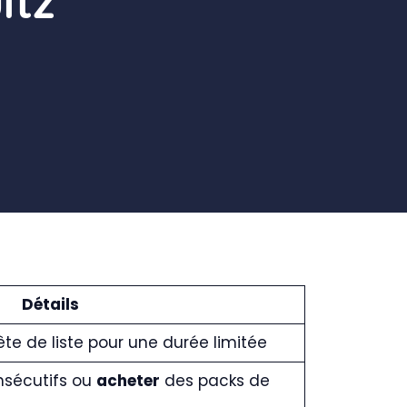
itz
Détails
ête de liste pour une durée limitée
nsécutifs ou
acheter
des packs de