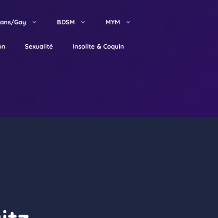
rans/Gay
BDSM
MYM
on
Sexualité
Insolite & Coquin