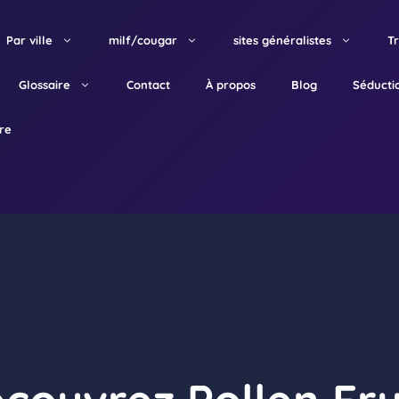
Par ville
milf/cougar
sites généralistes
T
Glossaire
Contact
À propos
Blog
Séducti
tre