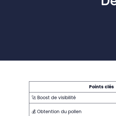
Dé
Points clés
🚀 Boost de visibilité
💰 Obtention du pollen