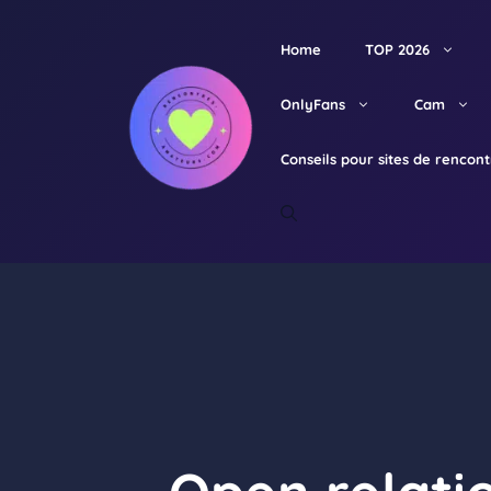
Aller
au
Home
TOP 2026
contenu
OnlyFans
Cam
Conseils pour sites de rencon