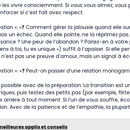
 les vivre consciemment. Si vous vous aimez, vous p
enforcer si c’est fait avec respect.
»question »: »❓ Comment gérer la jalousie quand elle sur
as un échec. Quand elle pointe, ne la réprimez pas.
ssance ? Une peur de l’abandon ? Parlez-en à votre 
ns à toi, tu es unique ») suffit à l’apaiser. Si elle 
ie n’est pas une preuve d’amour, mais un signal à éc
, »question »: »❓ Peut-on passer d’une relation monog
 possible avec de la préparation. La transition est
es, puis testez des petits pas (par exemple, flirter
 arrière à tout moment. Si l’un de vous souffre, éco
ion. Avec de la patience et de l’empathie, la plupar
eilleures applis et conseils