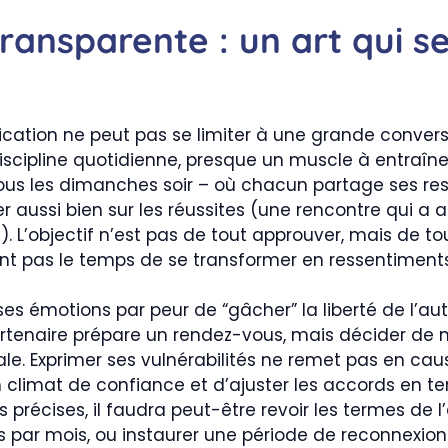
ansparente : un art qui s
ation ne peut pas se limiter à une grande conversat
discipline quotidienne, presque un muscle à entraîner
tous les dimanches soir – où chacun partage ses re
aussi bien sur les réussites (une rencontre qui a 
irt). L’objectif n’est pas de tout approuver, mais de t
ont pas le temps de se transformer en ressentiments
es émotions par peur de “gâcher” la liberté de l’aut
artenaire prépare un rendez-vous, mais décider de n
le. Exprimer ses vulnérabilités ne remet pas en caus
climat de confiance et d’ajuster les accords en temp
récises, il faudra peut-être revoir les termes de l’
s par mois, ou instaurer une période de reconnexio