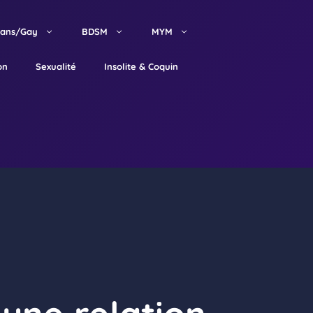
rans/Gay
BDSM
MYM
on
Sexualité
Insolite & Coquin