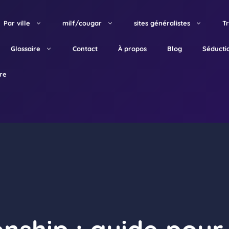
Par ville
milf/cougar
sites généralistes
T
Glossaire
Contact
À propos
Blog
Séducti
tre