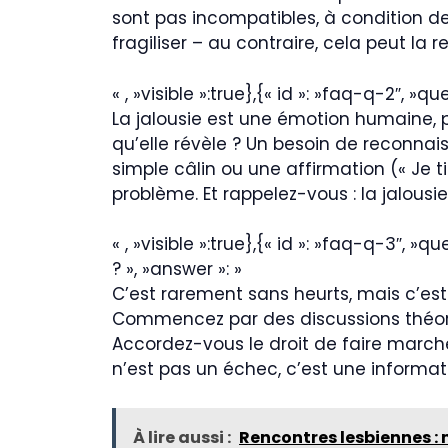
sont pas incompatibles, à condition de
fragiliser – au contraire, cela peut la r
« , »visible »:true},{« id »: »faq-q-2″, 
La jalousie est une émotion humaine, p
qu’elle révèle ? Un besoin de reconnai
simple câlin ou une affirmation (« Je tie
problème. Et rappelez-vous : la jalous
« , »visible »:true},{« id »: »faq-q-3″
? », »answer »: »
C’est rarement sans heurts, mais c’est
Commencez par des discussions théoriqu
Accordez-vous le droit de faire marche
n’est pas un échec, c’est une informat
À lire aussi :
Rencontres lesbiennes : m