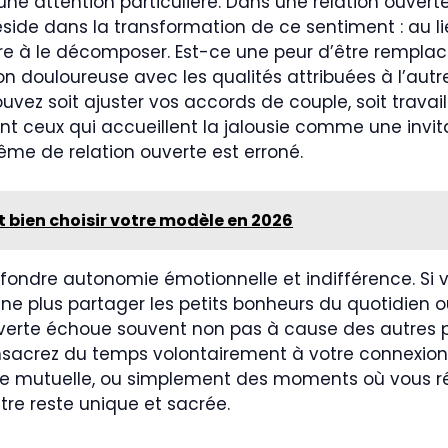
 une attention particulière. Dans une relation ouvert
éside dans la transformation de ce sentiment : au li
e à le décomposer. Est-ce une peur d’être remplacé 
n douloureuse avec les qualités attribuées à l’autr
ez soit ajuster vos accords de couple, soit travaill
ont ceux qui accueillent la jalousie comme une invit
e de relation ouverte est erroné.
 bien choisir votre modèle en 2026
nfondre autonomie émotionnelle et indifférence. S
e plus partager les petits bonheurs du quotidien ou
ouverte échoue souvent non pas à cause des autres p
Consacrez du temps volontairement à votre connexio
ude mutuelle, ou simplement des moments où vous ré
utre reste unique et sacrée.