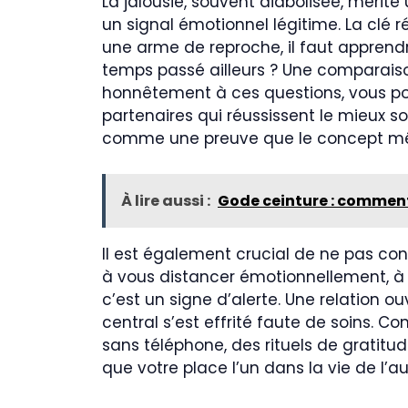
La jalousie, souvent diabolisée, mérite
un signal émotionnel légitime. La clé r
une arme de reproche, il faut apprendr
temps passé ailleurs ? Une comparaiso
honnêtement à ces questions, vous pouv
partenaires qui réussissent le mieux s
comme une preuve que le concept mêm
À lire aussi :
Gode ceinture : comment
Il est également crucial de ne pas co
à vous distancer émotionnellement, à n
c’est un signe d’alerte. Une relation 
central s’est effrité faute de soins. 
sans téléphone, des rituels de gratit
que votre place l’un dans la vie de l’a